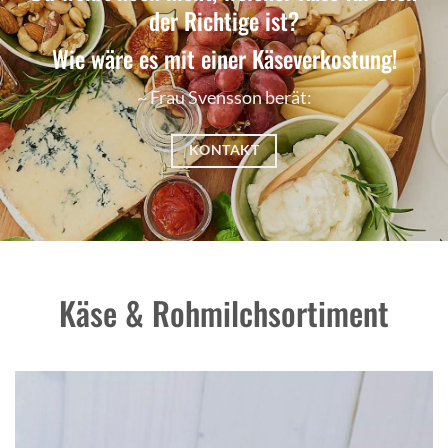
der Richtige ist?
Wie wäre es mit einer Käseverkostung!
~ Frau Svensson berät:
KONTAKT
Käse & Rohmilchsortiment