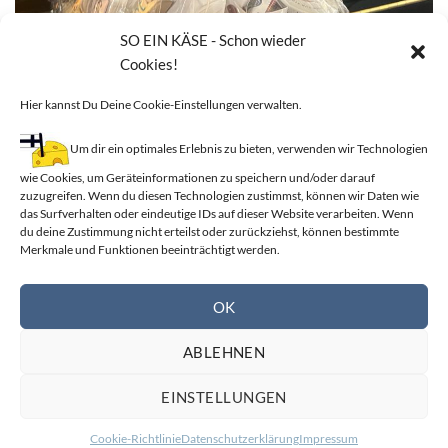
SO EIN KÄSE - Schon wieder
Cookies!
Hier kannst Du Deine Cookie-Einstellungen verwalten.
Um dir ein optimales Erlebnis zu bieten, verwenden wir Technologien
wie Cookies, um Geräteinformationen zu speichern und/oder darauf
Geschenkkörbe
zuzugreifen. Wenn du diesen Technologien zustimmst, können wir Daten wie
das Surfverhalten oder eindeutige IDs auf dieser Website verarbeiten. Wenn
du deine Zustimmung nicht erteilst oder zurückziehst, können bestimmte
SHOP NOW
Merkmale und Funktionen beeinträchtigt werden.
OK
ABLEHNEN
KONTAKT
IMPRESSUM
COOKIES
DATENSCHUTZ
EINSTELLUNGEN
Copyright 2026 ©
Frau Svensson.
Created by
NORDESIGN
Cookie-Richtlinie
Datenschutzerklärung
Impressum